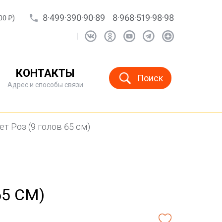
8·499·390·90·89
8·968·519·98·98
00 ₽)
КОНТАКТЫ
Поиск
Адрес и способы связи
ет Роз (9 голов 65 см)
65 СМ)