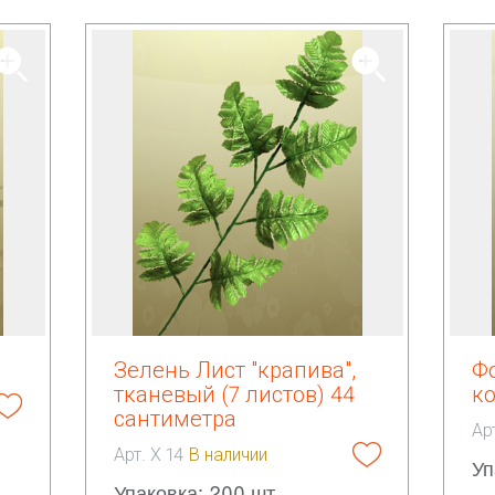
Зелень Лист "крапива",
Фо
тканевый (7 листов) 44
к
сантиметра
Ар
Арт. Х 14
В наличии
Уп
Упаковка: 200 шт.