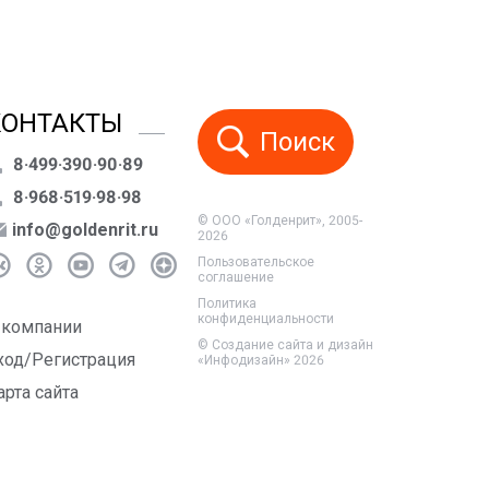
КОНТАКТЫ
Поиск
8·499·390·90·89
8·968·519·98·98
© ООО «Голденрит», 2005-
info@goldenrit.ru
2026
Пользовательское
соглашение
Политика
конфиденциальности
 компании
©
Создание сайта и дизайн
ход/Регистрация
«Инфодизайн»
2026
арта сайта