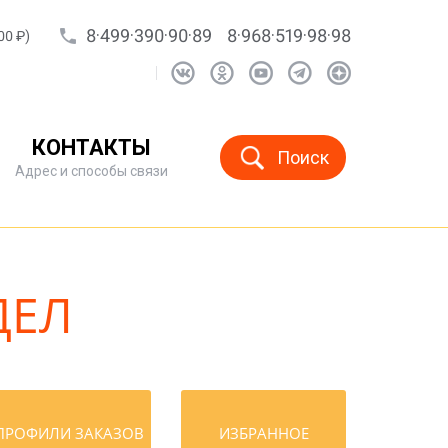
8·499·390·90·89
8·968·519·98·98
00 ₽)
КОНТАКТЫ
Поиск
Адрес и способы связи
ДЕЛ
ПРОФИЛИ ЗАКАЗОВ
ИЗБРАННОЕ