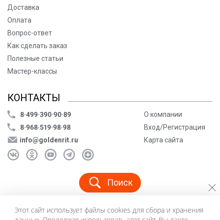
Доставка
Оплата
Вопрос-ответ
Как сделать заказ
Полезные статьи
Мастер-классы
КОНТАКТЫ
8·499·390·90·89
О компании
8·968·519·98·98
Вход/Регистрация
info@goldenrit.ru
Карта сайта
Поиск
Этот сайт использует файлы cookies для сбора и хранения
© ООО «Голденрит», 2005-2026
данных. Продолжая использовать этот сайт, Вы даете