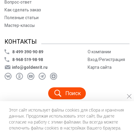
Вопрос-ответ
Как сделать заказ
Полезные статьи
Мастер-классы
КОНТАКТЫ
8·499·390·90·89
О компании
8·968·519·98·98
Вход/Регистрация
info@goldenrit.ru
Карта сайта
Поиск
Этот сайт использует файлы cookies для сбора и хранения
© ООО «Голденрит», 2005-2026
данных. Продолжая использовать этот сайт, Вы даете
Пользовательское соглашение
согласие на работу с этими файлами. Вы всегда можете
Политика конфиденциальности
отключить файлы cookies в настройках Вашего браузера.
©
Создание сайта и дизайн «Инфодизайн»
2026