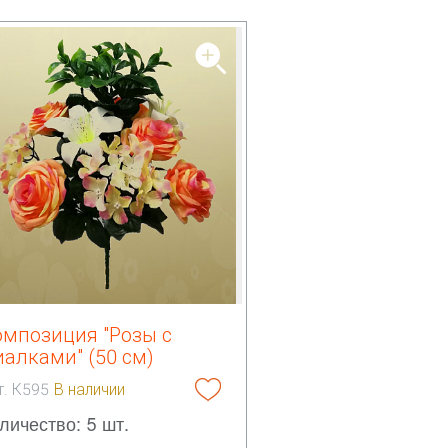
омпозиция "Розы с
алками" (50 см)
т. К595
В наличии
личество: 5 шт.