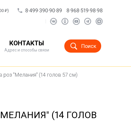
8·499·390·90·89
8·968·519·98·98
00 ₽)
КОНТАКТЫ
Поиск
Адрес и способы связи
 роз "Мелания" (14 голов 57 см)
"МЕЛАНИЯ" (14 ГОЛОВ