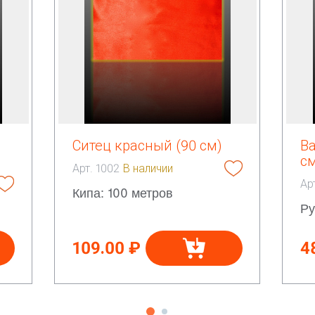
Ситец красный (90 см)
В
с
Арт. 1002
В наличии
Ар
Кипа: 100 метров
Ру
109.00 ₽
4