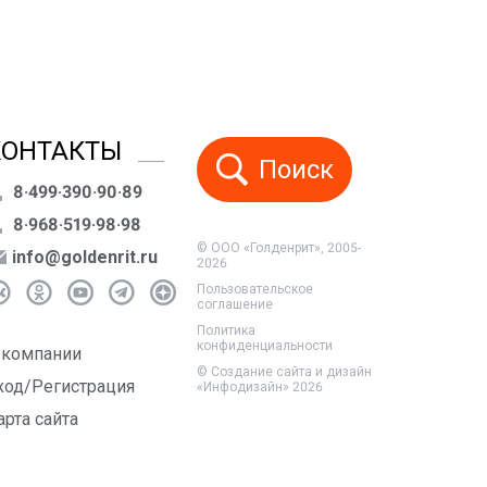
КОНТАКТЫ
Поиск
8·499·390·90·89
8·968·519·98·98
© ООО «Голденрит», 2005-
info@goldenrit.ru
2026
Пользовательское
соглашение
Политика
конфиденциальности
 компании
©
Создание сайта и дизайн
ход/Регистрация
«Инфодизайн»
2026
арта сайта