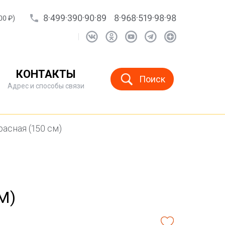
8·499·390·90·89
8·968·519·98·98
00 ₽)
КОНТАКТЫ
Поиск
Адрес и способы связи
расная (150 см)
М)