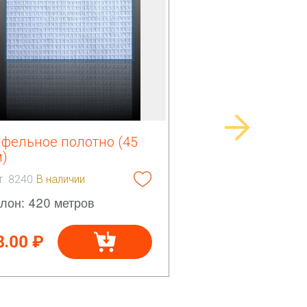
афельное полотно (45
м)
т. 8240
В наличии
лон: 420 метров
8.00 ₽