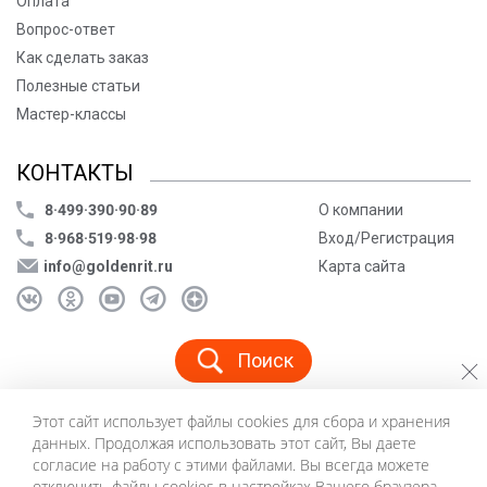
Оплата
Вопрос-ответ
Как сделать заказ
Полезные статьи
Мастер-классы
КОНТАКТЫ
8·499·390·90·89
О компании
8·968·519·98·98
Вход/Регистрация
info@goldenrit.ru
Карта сайта
Поиск
Этот сайт использует файлы cookies для сбора и хранения
© ООО «Голденрит», 2005-2026
данных. Продолжая использовать этот сайт, Вы даете
Пользовательское соглашение
согласие на работу с этими файлами. Вы всегда можете
Политика конфиденциальности
отключить файлы cookies в настройках Вашего браузера.