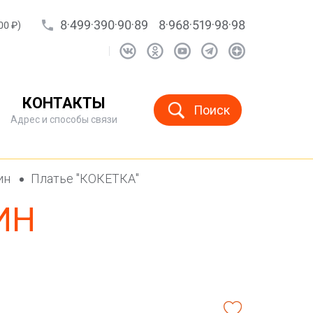
8·499·390·90·89
8·968·519·98·98
00 ₽)
КОНТАКТЫ
Поиск
Адрес и способы связи
ин
Платье "КОКЕТКА"
ИН