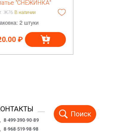
латье "СНЕЖИНКА"
т. Ж76
В наличии
аковка: 2 штуки
20.00 ₽
КОНТАКТЫ
Поиск
8·499·390·90·89
8·968·519·98·98