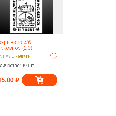
окрывало х/б
рковное (2,0)
т. ПХ2
В наличии
личество: 10 шт.
15.00 ₽