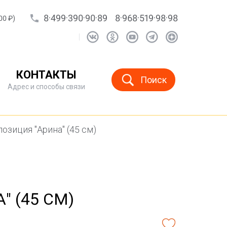
8·499·390·90·89
8·968·519·98·98
00 ₽)
КОНТАКТЫ
Поиск
Адрес и способы связи
озиция "Арина" (45 см)
 (45 СМ)