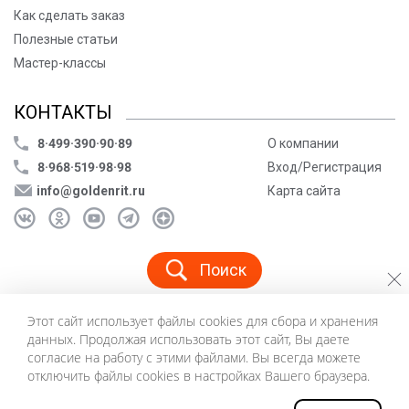
Как сделать заказ
Полезные статьи
Мастер-классы
КОНТАКТЫ
8·499·390·90·89
О компании
8·968·519·98·98
Вход/Регистрация
info@goldenrit.ru
Карта сайта
Поиск
Этот сайт использует файлы cookies для сбора и хранения
© ООО «Голденрит», 2005-2026
данных. Продолжая использовать этот сайт, Вы даете
Пользовательское соглашение
согласие на работу с этими файлами. Вы всегда можете
Политика конфиденциальности
отключить файлы cookies в настройках Вашего браузера.
©
Создание сайта и дизайн «Инфодизайн»
2026