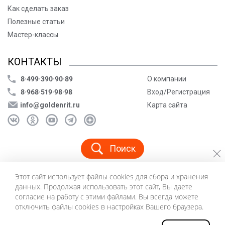
Как сделать заказ
Полезные статьи
Мастер-классы
КОНТАКТЫ
8·499·390·90·89
О компании
8·968·519·98·98
Вход/Регистрация
info@goldenrit.ru
Карта сайта
Поиск
Этот сайт использует файлы cookies для сбора и хранения
© ООО «Голденрит», 2005-2026
данных. Продолжая использовать этот сайт, Вы даете
Пользовательское соглашение
согласие на работу с этими файлами. Вы всегда можете
Политика конфиденциальности
отключить файлы cookies в настройках Вашего браузера.
©
Создание сайта и дизайн «Инфодизайн»
2026