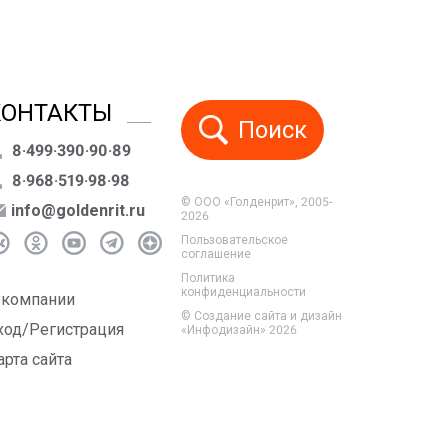
КОНТАКТЫ
Поиск
8·499·390·90·89
8·968·519·98·98
© ООО «Голденрит», 2005-
info@goldenrit.ru
2026
Пользовательское
соглашение
Политика
конфиденциальности
 компании
©
Создание сайта и дизайн
ход/Регистрация
«Инфодизайн»
2026
арта сайта