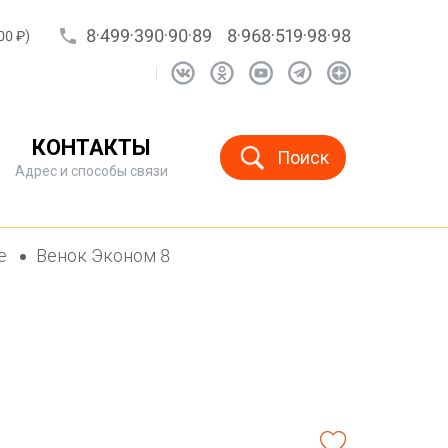
8·499·390·90·89
8·968·519·98·98
00 ₽)
КОНТАКТЫ
Поиск
Адрес и способы связи
ые
Венок Эконом 8