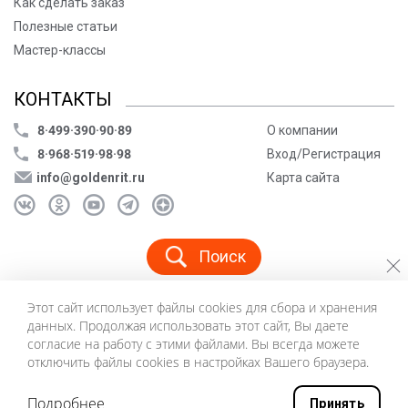
Как сделать заказ
Полезные статьи
Мастер-классы
КОНТАКТЫ
8·499·390·90·89
О компании
8·968·519·98·98
Вход/Регистрация
info@goldenrit.ru
Карта сайта
Поиск
Этот сайт использует файлы cookies для сбора и хранения
© ООО «Голденрит», 2005-2026
данных. Продолжая использовать этот сайт, Вы даете
Пользовательское соглашение
согласие на работу с этими файлами. Вы всегда можете
Политика конфиденциальности
отключить файлы cookies в настройках Вашего браузера.
©
Создание сайта и дизайн «Инфодизайн»
2026
Подробнее
Принять
0