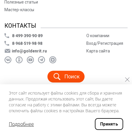
Полезные статьи
Мастер-классы
КОНТАКТЫ
8·499·390·90·89
О компании
8·968·519·98·98
Вход/Регистрация
info@goldenrit.ru
Карта сайта
Поиск
Этот сайт использует файлы cookies для сбора и хранения
© ООО «Голденрит», 2005-2026
данных. Продолжая использовать этот сайт, Вы даете
Пользовательское соглашение
согласие на работу с этими файлами. Вы всегда можете
Политика конфиденциальности
отключить файлы cookies в настройках Вашего браузера.
©
Создание сайта и дизайн «Инфодизайн»
2026
Подробнее
Принять
0
Главная
Каталог
Корзина
Профиль