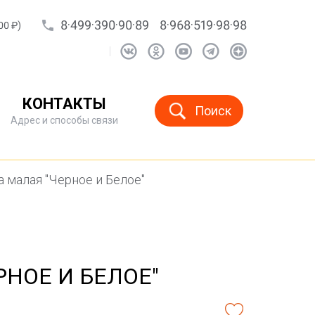
8·499·390·90·89
8·968·519·98·98
00 ₽)
КОНТАКТЫ
Поиск
Адрес и способы связи
 малая "Черное и Белое"
НОЕ И БЕЛОЕ"