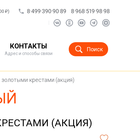
8·499·390·90·89
8·968·519·98·98
00 ₽)
КОНТАКТЫ
Поиск
Адрес и способы связи
 золотыми крестами (акция)
ЫЙ
РЕСТАМИ (АКЦИЯ)