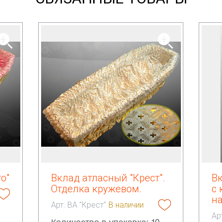
о"
Вклад атласный "Крест".
В
Отделка кружевом.
с
н
Арт. ВА "Крест"
В наличии
Ар
Количество в упаковке: 10