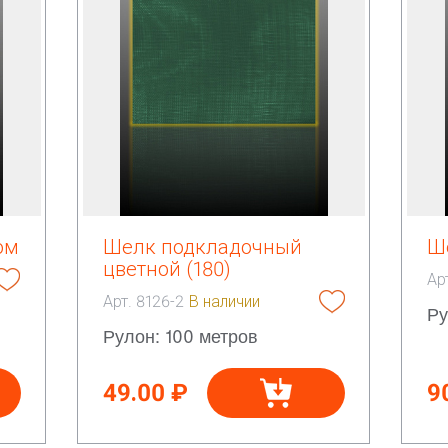
ом
Шелк подкладочный
Ш
цветной (180)
Ар
Арт. 8126-2
В наличии
Ру
Рулон: 100 метров
49.00 ₽
9