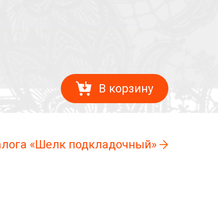
В корзину
талога «Шелк подкладочный»