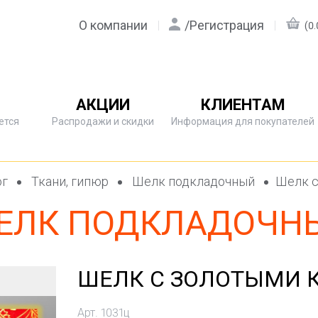
О компании
/
Регистрация
(0.
АКЦИИ
КЛИЕНТАМ
ется
Распродажи и скидки
Информация для покупателей
ог
Ткани, гипюр
Шелк подкладочный
Шелк с
ЕЛК ПОДКЛАДОЧН
ШЕЛК С ЗОЛОТЫМИ К
Арт. 1031ц