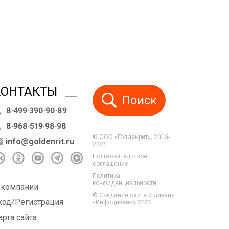
КОНТАКТЫ
Поиск
8·499·390·90·89
8·968·519·98·98
© ООО «Голденрит», 2005-
info@goldenrit.ru
2026
Пользовательское
соглашение
Политика
конфиденциальности
 компании
©
Создание сайта и дизайн
ход/Регистрация
«Инфодизайн»
2026
арта сайта