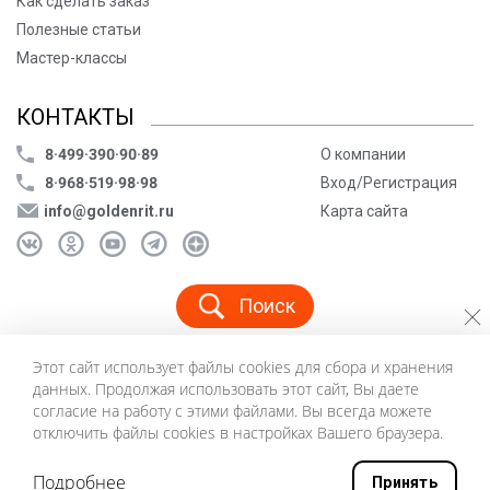
Как сделать заказ
Полезные статьи
Мастер-классы
КОНТАКТЫ
8·499·390·90·89
О компании
8·968·519·98·98
Вход/Регистрация
info@goldenrit.ru
Карта сайта
Поиск
Этот сайт использует файлы cookies для сбора и хранения
© ООО «Голденрит», 2005-2026
данных. Продолжая использовать этот сайт, Вы даете
Пользовательское соглашение
согласие на работу с этими файлами. Вы всегда можете
Политика конфиденциальности
отключить файлы cookies в настройках Вашего браузера.
©
Создание сайта и дизайн «Инфодизайн»
2026
Подробнее
Принять
0