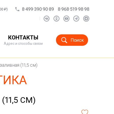
8·499·390·90·89
8·968·519·98·98
00 ₽)
КОНТАКТЫ
Поиск
Адрес и способы связи
аливная (11,5 см)
ТИКА
11,5 СМ)