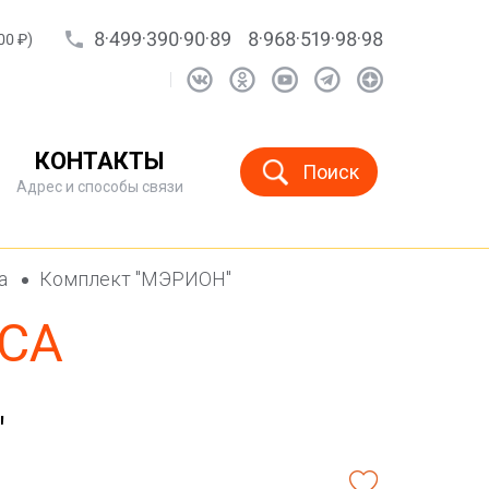
8·499·390·90·89
8·968·519·98·98
00 ₽)
КОНТАКТЫ
Поиск
Адрес и способы связи
са
Комплект "МЭРИОН"
СА
"