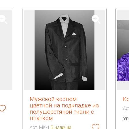
Мужской костюм
К
цветной на подкладке из
Ар
полушерстяной ткани с
Уп
платком
Арт. МК-1
В наличии