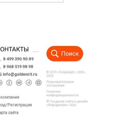
КОНТАКТЫ
Поиск
8·499·390·90·89
8·968·519·98·98
© ООО «Голденрит», 2005-
info@goldenrit.ru
2026
Пользовательское
соглашение
Политика
конфиденциальности
 компании
©
Создание сайта и дизайн
ход/Регистрация
«Инфодизайн»
2026
арта сайта