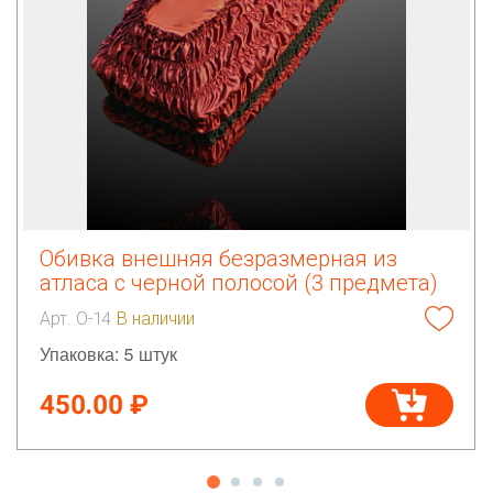
Обивка внешняя безразмерная из
атласа с черной полосой (3 предмета)
Арт. О-14
В наличии
Упаковка: 5 штук
450.00 ₽