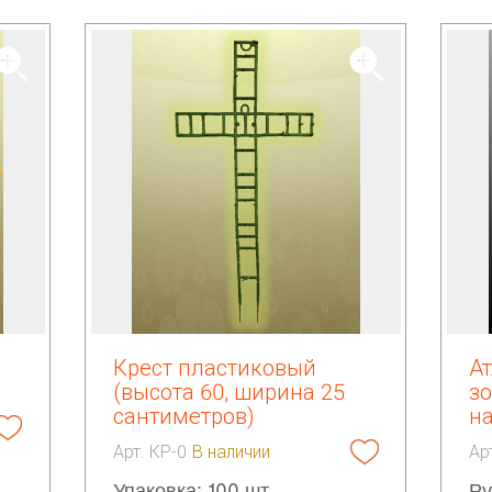
Крест пластиковый
Ат
(высота 60, ширина 25
з
сантиметров)
н
Арт. КР-0
В наличии
Ар
Упаковка: 100 шт.
Ру