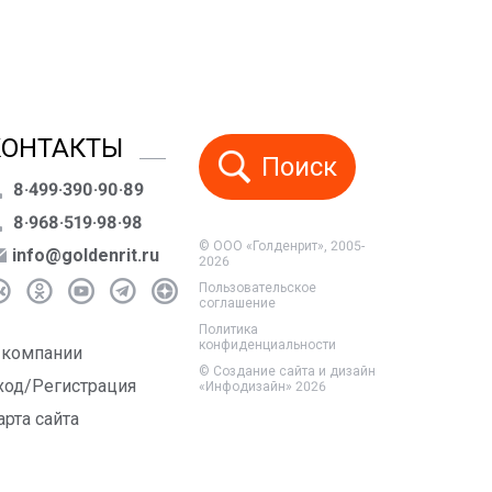
КОНТАКТЫ
Поиск
8·499·390·90·89
8·968·519·98·98
© ООО «Голденрит», 2005-
info@goldenrit.ru
2026
Пользовательское
соглашение
Политика
конфиденциальности
 компании
©
Создание сайта и дизайн
ход/Регистрация
«Инфодизайн»
2026
арта сайта