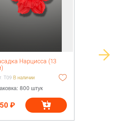
асадка Нарцисса (13
м)
т. Т09
В наличии
аковка: 800 штук
.50 ₽