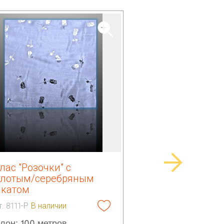
лас "Розочки" с
олотым/серебряным
акатом
т. 8111-Р
В наличии
лон: 100 метров