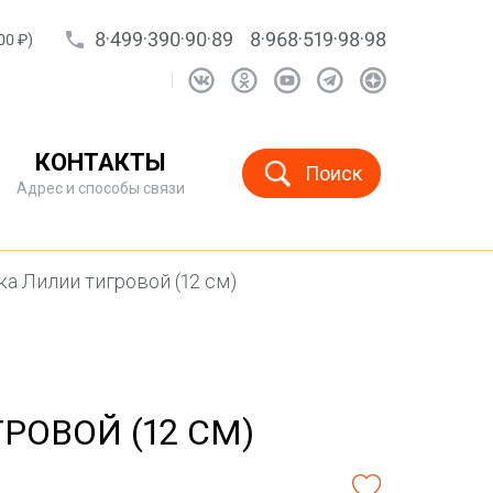
8·499·390·90·89
8·968·519·98·98
00 ₽)
КОНТАКТЫ
Поиск
Адрес и способы связи
а Лилии тигровой (12 см)
РОВОЙ (12 СМ)