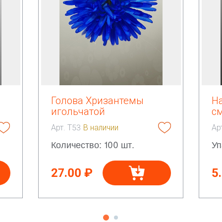
Голова Хризантемы
Н
игольчатой
с
Арт. Т53
В наличии
Ар
Количество: 100 шт.
Уп
27.00 ₽
5