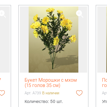
7
Букет Морошки с мхом
По
(15 голов 35 см)
го
Арт. А739
В наличии
Ар
Количество: 50 шт.
Уп