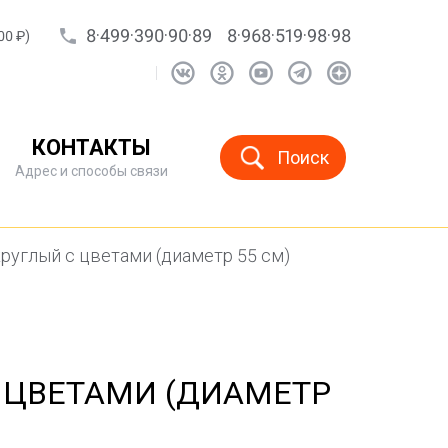
8·499·390·90·89
8·968·519·98·98
00 ₽)
КОНТАКТЫ
Поиск
Адрес и способы связи
руглый с цветами (диаметр 55 см)
 ЦВЕТАМИ (ДИАМЕТР