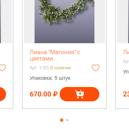
я
Лиана "Магония" с
Л
цветами
Ар
Арт. Y105
В наличии
Уп
Упаковка: 5 штук
670.00 ₽
2