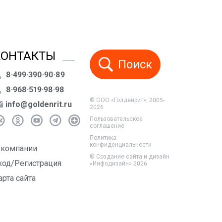
КОНТАКТЫ
Поиск
8·499·390·90·89
8·968·519·98·98
© ООО «Голденрит», 2005-
info@goldenrit.ru
2026
Пользовательское
соглашение
Политика
конфиденциальности
 компании
©
Создание сайта и дизайн
ход/Регистрация
«Инфодизайн»
2026
арта сайта