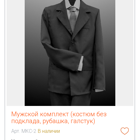
Мужской комплект (костюм без
подклада, рубашка, галстук)
Арт. МКС-2
В наличии