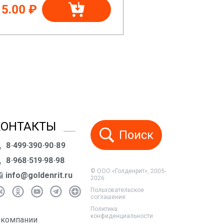
15.00 ₽
КОНТАКТЫ
Поиск
8·499·390·90·89
8·968·519·98·98
© ООО «Голденрит», 2005-
info@goldenrit.ru
2026
Пользовательское
соглашение
Политика
конфиденциальности
 компании