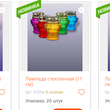
5
Лампада стеклянная (11
Л
см)
с
Арт. 4105м
В наличии
Ар
Упаковка: 20 штук
Уп