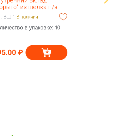
нутренний вклад
орыто" из шелка п/э
т. ВШ-1
В наличии
личество в упаковке: 10
.
95.00 ₽