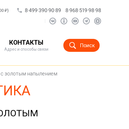
8·499·390·90·89
8·968·519·98·98
00 ₽)
КОНТАКТЫ
Поиск
Адрес и способы связи
а с золотым напылением
ТИКА
ЗОЛОТЫМ