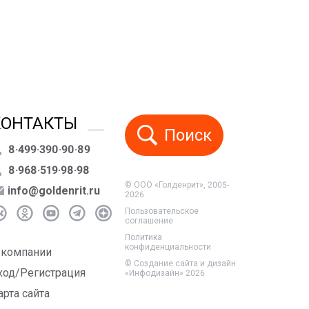
КОНТАКТЫ
Поиск
8·499·390·90·89
8·968·519·98·98
© ООО «Голденрит», 2005-
info@goldenrit.ru
2026
Пользовательское
соглашение
Политика
конфиденциальности
 компании
©
Создание сайта и дизайн
ход/Регистрация
«Инфодизайн»
2026
арта сайта