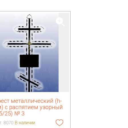
рест металлический (h-
м) с распятием узорный
5/25) № 3
т. 8070
В наличии