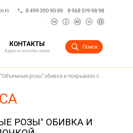
8·499·390·90·89
8·968·519·98·98
00 ₽)
КОНТАКТЫ
Поиск
Адрес и способы связи
"Объемные розы" обивка и покрывало с
СА
Е РОЗЫ" ОБИВКА И
ЛОЧКОЙ.