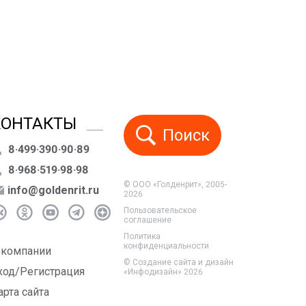
КОНТАКТЫ
Поиск
8·499·390·90·89
8·968·519·98·98
© ООО «Голденрит», 2005-
info@goldenrit.ru
2026
Пользовательское
соглашение
Политика
конфиденциальности
 компании
©
Создание сайта и дизайн
ход/Регистрация
«Инфодизайн»
2026
арта сайта