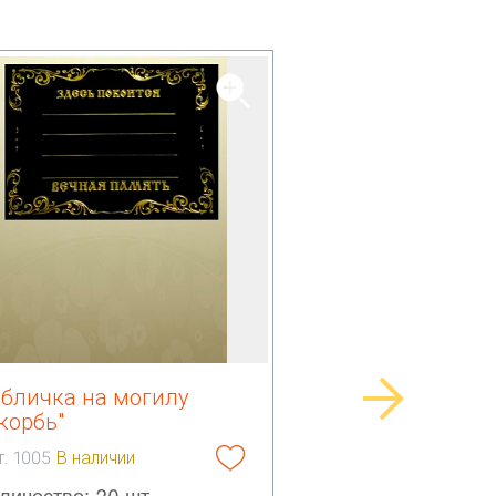
абличка на могилу
корбь"
т. 1005
В наличии
личество: 20 шт.