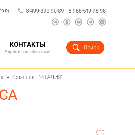
8·499·390·90·89
8·968·519·98·98
00 ₽)
КОНТАКТЫ
Поиск
Адрес и способы связи
са
Комплект "ИТАЛИЯ"
СА