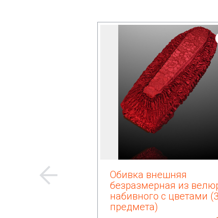
Обивка внешняя
безразмерная из велю
набивного с цветами (
предмета)