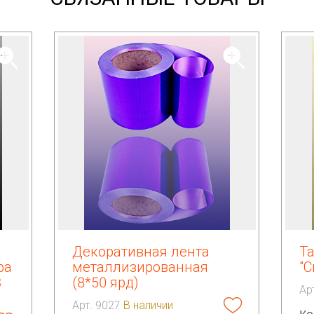
Декоративная лента
Т
ра
металлизированная
"С
3
(8*50 ярд)
Ар
Арт. 9027
В наличии
Ко