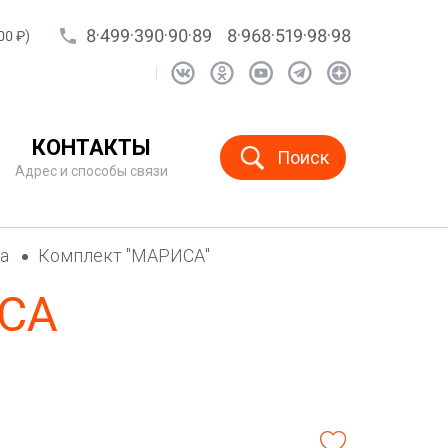
8·499·390·90·89
8·968·519·98·98
00 ₽)
КОНТАКТЫ
Поиск
Адрес и способы связи
са
Комплект "МАРИСА"
СА
"