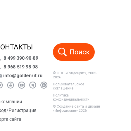
КОНТАКТЫ
Поиск
8·499·390·90·89
8·968·519·98·98
© ООО «Голденрит», 2005-
info@goldenrit.ru
2026
Пользовательское
соглашение
Политика
конфиденциальности
 компании
©
Создание сайта и дизайн
ход/Регистрация
«Инфодизайн»
2026
арта сайта