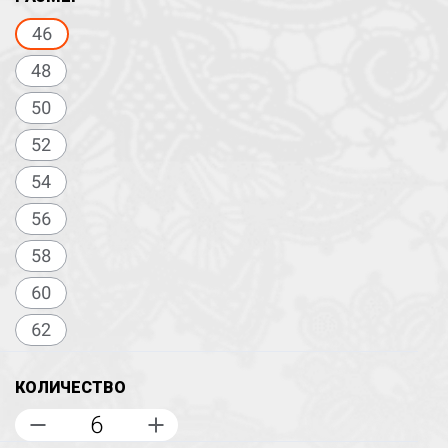
46
48
50
52
54
56
58
60
62
КОЛИЧЕСТВО