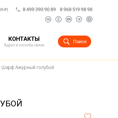
8·499·390·90·89
8·968·519·98·98
00 ₽)
КОНТАКТЫ
Поиск
Адрес и способы связи
Шарф Ажурный голубой
ЛУБОЙ