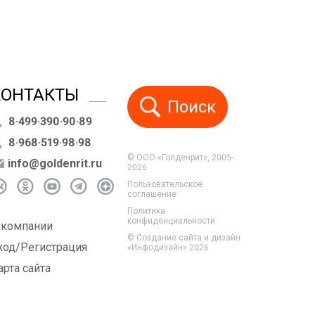
КОНТАКТЫ
Поиск
8·499·390·90·89
8·968·519·98·98
© ООО «Голденрит», 2005-
info@goldenrit.ru
2026
Пользовательское
соглашение
Политика
конфиденциальности
 компании
©
Создание сайта и дизайн
ход/Регистрация
«Инфодизайн»
2026
арта сайта