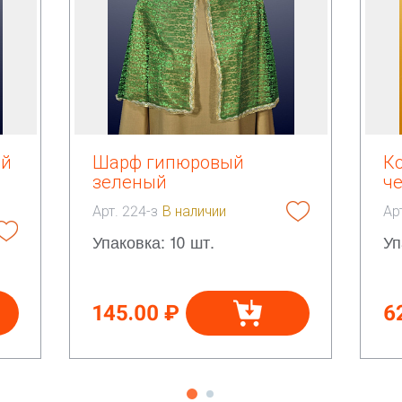
ый
Шарф гипюровый
К
зеленый
ч
Арт. 224-з
В наличии
Ар
Упаковка: 10 шт.
Уп
145.00 ₽
6