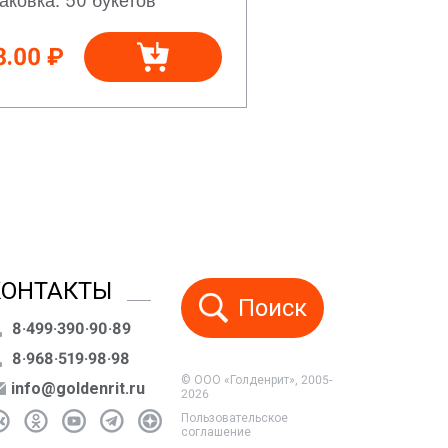
8.00 ₽
КОНТАКТЫ
Поиск
8·499·390·90·89
8·968·519·98·98
© ООО «Голденрит», 2005-
info@goldenrit.ru
2026
Пользовательское
соглашение