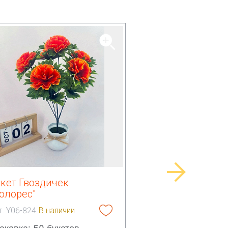
укет Гвоздичек
олорес"
т. Y06-824
В наличии
аковка: 50 букетов