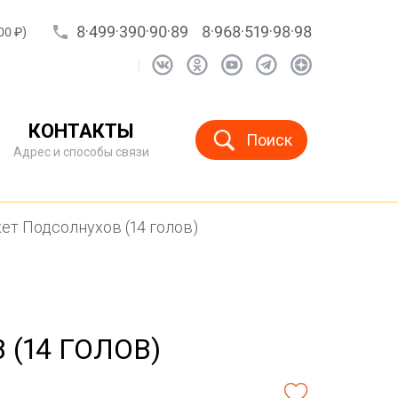
8·499·390·90·89
8·968·519·98·98
00 ₽)
КОНТАКТЫ
Поиск
Адрес и способы связи
ет Подсолнухов (14 голов)
(14 ГОЛОВ)