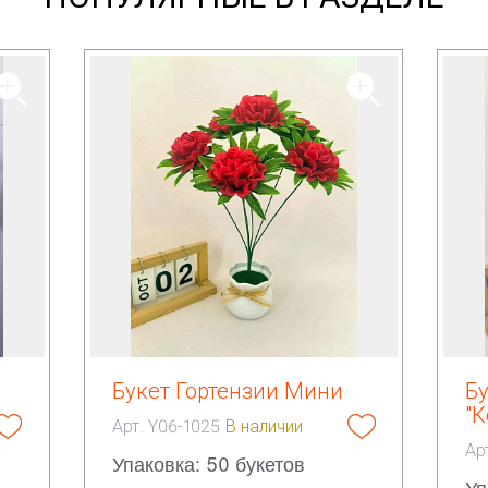
Букет Гортензии Мини
Б
"К
Арт. Y06-1025
В наличии
Ар
Упаковка: 50 букетов
Уп