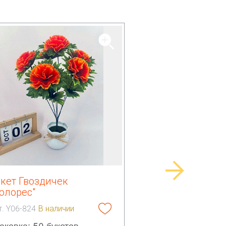
укет Гвоздичек
олорес"
т. Y06-824
В наличии
аковка: 50 букетов