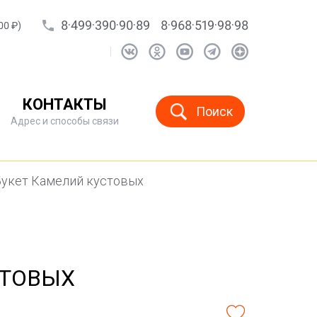
8·499·390·90·89
8·968·519·98·98
00 ₽)
КОНТАКТЫ
Поиск
Адрес и способы связи
Букет Камелий кустовых
СТОВЫХ