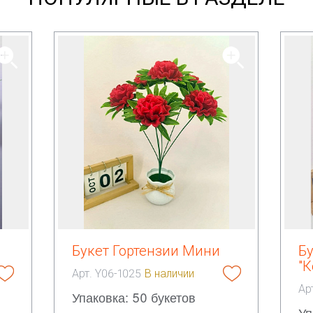
Букет Гортензии Мини
Б
"К
Арт. Y06-1025
В наличии
Ар
Упаковка: 50 букетов
Уп