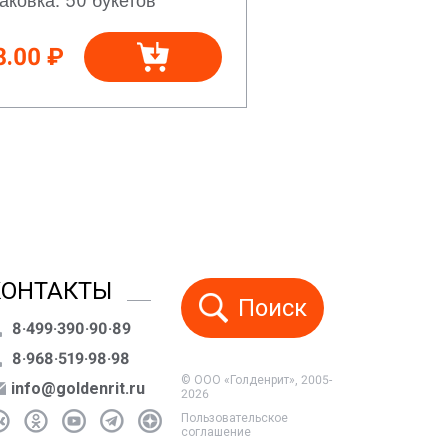
8.00 ₽
КОНТАКТЫ
Поиск
8·499·390·90·89
8·968·519·98·98
© ООО «Голденрит», 2005-
info@goldenrit.ru
2026
Пользовательское
соглашение