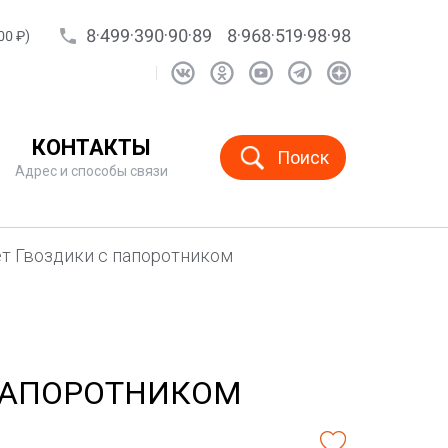
8·499·390·90·89
8·968·519·98·98
00 ₽)
КОНТАКТЫ
Поиск
Адрес и способы связи
т Гвоздики с папоротником
 ПАПОРОТНИКОМ