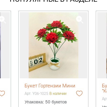
Букет Гортензии Мини
Б
"К
Арт. Y06-1025
В наличии
Ар
Упаковка: 50 букетов
Уп