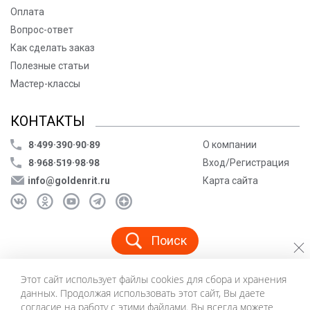
Оплата
Вопрос-ответ
Как сделать заказ
Полезные статьи
Мастер-классы
КОНТАКТЫ
8·499·390·90·89
О компании
8·968·519·98·98
Вход/Регистрация
info@goldenrit.ru
Карта сайта
Поиск
Этот сайт использует файлы cookies для сбора и хранения
© ООО «Голденрит», 2005-2026
данных. Продолжая использовать этот сайт, Вы даете
Пользовательское соглашение
согласие на работу с этими файлами. Вы всегда можете